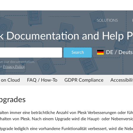
SOLUTIONS
k Documentation and Help P
DE / Deuts
Search
ove our documentation.
ur
Privacy Policy
.
 on Cloud
FAQ / How-To
GDPR Compliance
Accessibil
pgrades
lten immer eine beträchtliche Anzahl von Plesk Verbesserungen oder füh
halten von Plesk. Nach einem Upgrade wird die Haupt- oder Nebenversio
grade lediglich eine vorhandene Funktionalität verbessert, wird die Ne