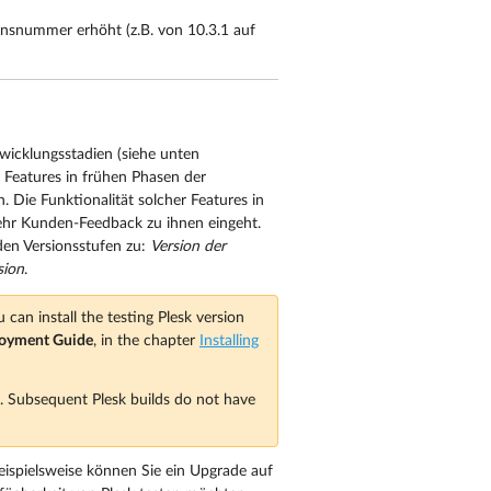
nsnummer erhöht (z.B. von 10.3.1 auf
wicklungsstadien (siehe unten
 Features in frühen Phasen der
 Die Funktionalität solcher Features in
mehr Kunden-Feedback zu ihnen eingeht.
den Versionsstufen zu:
Version der
sion
.
u can install the testing Plesk version
oyment Guide
, in the chapter
Installing
ld. Subsequent Plesk builds do not have
eispielsweise können Sie ein Upgrade auf