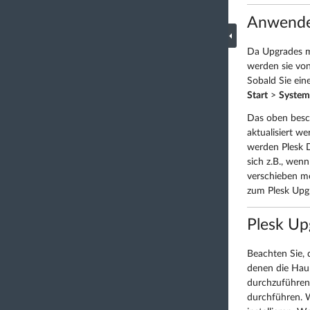
Anwende
Da Upgrades me
werden sie von
Sobald Sie ein
Start
>
System
Das oben besch
aktualisiert w
werden Plesk D
sich z.B., wen
verschieben m
zum Plesk Upg
Plesk Up
Beachten Sie, 
denen die Haup
durchzuführen
durchführen. W