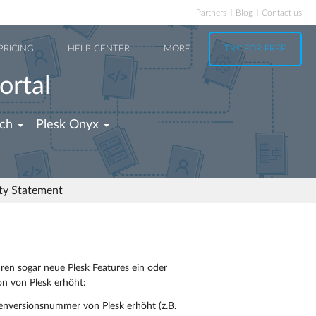
Partners
Blog
Contact us
PRICING
HELP CENTER
MORE
TRY FOR FREE
ortal
ch
Plesk Onyx
ity Statement
ren sogar neue Plesk Features ein oder
n von Plesk erhöht:
benversionsnummer von Plesk erhöht (z.B.