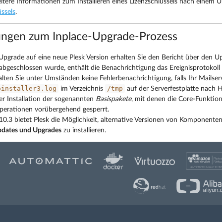
Weitere Informationen zum Installieren eines Lizenzschlüssels nach einem 
üssels
.
ngen zum Inplace-Upgrade-Prozess
pgrade auf eine neue Plesk Version erhalten Sie den Bericht über den
 abgeschlossen wurde, enthält die Benachrichtigung das Ereignisprotokoll u
lten Sie unter Umständen keine Fehlerbenachrichtigung, falls Ihr Mailserve
oinstaller3.log
/tmp
im Verzeichnis
auf der Serverfestplatte nach 
r Installation der sogenannten
Basispakete
, mit denen die Core-Funktion
Operationen vorübergehend gesperrt.
10.3 bietet Plesk die Möglichkeit, alternative Versionen von Komponente
dates und Upgrades
zu installieren.