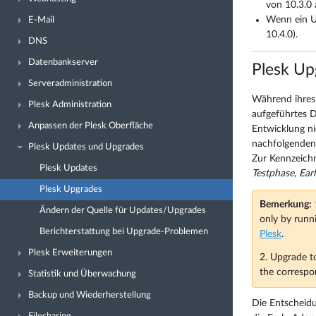
von 10.3.0 
Wenn ein U
E-Mail
10.4.0).
DNS
Datenbankserver
Plesk Up
Serveradministration
Während ihres 
Plesk Administration
aufgeführtes D
Anpassen der Plesk Oberfläche
Entwicklung ni
nachfolgenden 
Plesk Updates und Upgrades
Zur Kennzeichn
Plesk Updates
Testphase
,
Ear
Plesk Upgrades
Bemerkung:
1
Ändern der Quelle für Updates/Upgrades
only by runni
Berichterstattung bei Upgrade-Problemen
Plesk
.
Plesk Erweiterungen
2. Upgrade to
the correspo
Statistik und Überwachung
Backup und Wiederherstellung
Die Entscheidu