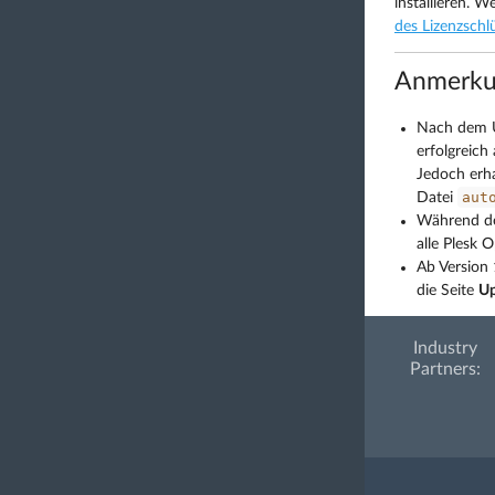
installieren. 
des Lizenzschl
Anmerku
Nach dem U
erfolgreich
Jedoch erha
aut
Datei
Während de
alle Plesk 
Ab Version 
die Seite
Up
Industry
Partners: