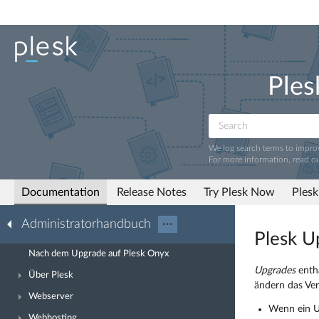
Ples
We log search terms to impr
For more information, read o
Documentation
Release Notes
Try Plesk Now
Plesk
Administratorhandbuch
···
Plesk U
Nach dem Upgrade auf Plesk Onyx
Upgrades
entha
Über Plesk
ändern das Ver
Webserver
Wenn ein Up
Webhosting