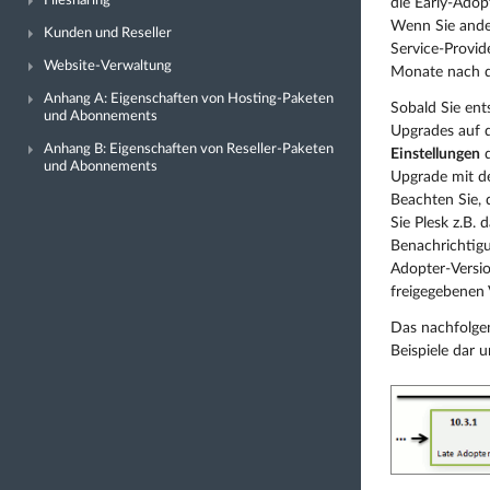
Filesharing
die Early-Adop
Wenn Sie ander
Kunden und Reseller
Service-Provide
Website-Verwaltung
Monate nach de
Anhang A: Eigenschaften von Hosting-Paketen
Sobald Sie ent
und Abonnements
Upgrades auf 
Anhang B: Eigenschaften von Reseller-Paketen
Einstellungen
d
und Abonnements
Upgrade mit de
Beachten Sie, 
Sie Plesk z.B. 
Benachrichtigu
Adopter-Versio
freigegebenen
Das nachfolgen
Beispiele dar