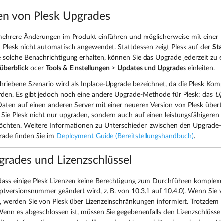
n von Plesk Upgrades
hrere Änderungen im Produkt einführen und möglicherweise mit einer lä
 Plesk nicht automatisch angewendet. Stattdessen zeigt Plesk auf der
Sta
e solche Benachrichtigung erhalten, können Sie das Upgrade jederzeit zu
überblick
oder
Tools & Einstellungen
>
Updates und Upgrades
einleiten.
riebene Szenario wird als Inplace-Upgrade bezeichnet, da die Plesk Kom
erden. Es gibt jedoch noch eine andere Upgrade-Methode für Plesk: das
Up
aten auf einen anderen Server mit einer neueren Version von Plesk übert
n Sie Plesk nicht nur upgraden, sondern auch auf einen leistungsfähigere
öchten. Weitere Informationen zu Unterschieden zwischen den Upgrade
rade finden Sie im
Deployment Guide (Bereitstellungshandbuch)
.
grades und Lizenzschlüssel
dass einige Plesk Lizenzen keine Berechtigung zum Durchführen komplexe
tversionsnummer geändert wird, z. B. von 10.3.1 auf 10.4.0). Wenn Sie 
, werden Sie von Plesk über Lizenzeinschränkungen informiert. Trotzde
enn es abgeschlossen ist, müssen Sie gegebenenfalls den Lizenzschlüssel