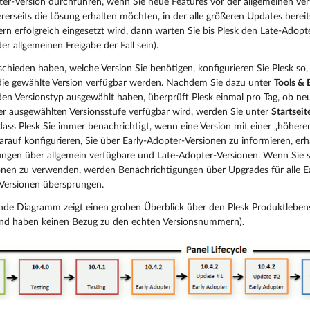
ter-Version durchführen, wenn Sie neue Features vor der allgemeinen Ver
erseits die Lösung erhalten möchten, in der alle größeren Updates bereit
rn erfolgreich eingesetzt wird, dann warten Sie bis Plesk den Late-Adopter
r allgemeinen Freigabe der Fall sein).
schieden haben, welche Version Sie benötigen, konfigurieren Sie Plesk so
die gewählte Version verfügbar werden. Nachdem Sie dazu unter
Tools & 
en Versionstyp ausgewählt haben, überprüft Plesk einmal pro Tag, ob ne
r ausgewählten Versionsstufe verfügbar wird, werden Sie unter
Startsei
dass Plesk Sie immer benachrichtigt, wenn eine Version mit einer „höher
darauf konfigurieren, Sie über Early-Adopter-Versionen zu informieren, er
ngen über allgemein verfügbare und Late-Adopter-Versionen. Wenn Sie s
nen zu verwenden, werden Benachrichtigungen über Upgrades für alle E
 Versionen übersprungen.
de Diagramm zeigt einen groben Überblick über den Plesk Produktlebens
 und haben keinen Bezug zu den echten Versionsnummern).