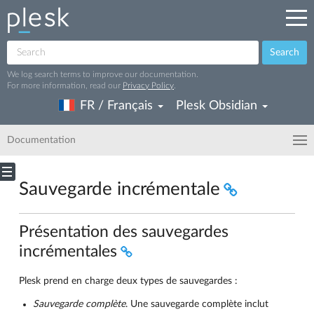
Search
We log search terms to improve our documentation.
For more information, read our
Privacy Policy
.
FR / Français
Plesk Obsidian
Documentation
Sauvegarde incrémentale
Présentation des sauvegardes
incrémentales
Plesk prend en charge deux types de sauvegardes :
Sauvegarde complète
. Une sauvegarde complète inclut