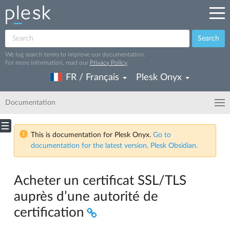
Search
We log search terms to improve our documentation.
For more information, read our
Privacy Policy
.
FR / Français
Plesk Onyx
Documentation
This is documentation for Plesk Onyx.
Go to
documentation for the latest version, Plesk Obsidian.
Acheter un certificat SSL/TLS
auprès d’une autorité de
certification