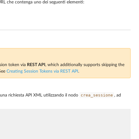
l’URL che contenga uno dei seguenti elementi:
ssion token via
REST API
, which additionally supports skipping the
 See
Creating Session Tokens via REST API
.
crea_sessione
ia una richiesta API XML utilizzando il nodo
, ad