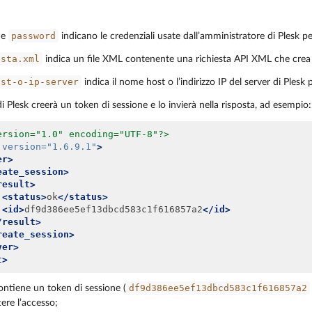
password
e
indicano le credenziali usate dall’amministratore di Plesk pe
esta.xml
indica un file XML contenente una richiesta API XML che crea u
ost-o-ip-server
indica il nome host o l’indirizzo IP del server di Plesk 
i Plesk creerà un token di sessione e lo invierà nella risposta, ad esempio:
ersion="1.0" encoding="UTF-8"?>
version=
"1.6.9.1"
>
er>
eate_session>
result>
<status>
ok
</status>
<id>
df9d386ee5ef13dbcd583c1f616857a2
</id>
/result>
reate_session>
ver>
t>
df9d386ee5ef13dbcd583c1f616857a2
ntiene un token di sessione (
ere l’accesso;