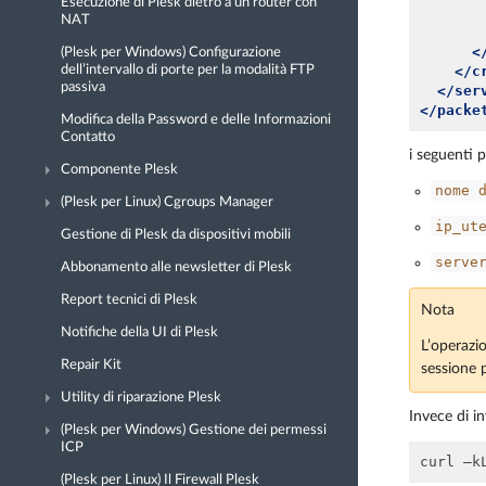
Esecuzione di Plesk dietro a un router con
NAT
<
(Plesk per Windows) Configurazione
</c
dell’intervallo di porte per la modalità FTP
passiva
</ser
</packe
Modifica della Password e delle Informazioni
Contatto
i seguenti 
Componente Plesk
nome
(Plesk per Linux) Cgroups Manager
ip_ut
Gestione di Plesk da dispositivi mobili
serve
Abbonamento alle newsletter di Plesk
Report tecnici di Plesk
Nota
Notifiche della UI di Plesk
L’operazi
Repair Kit
sessione pe
Utility di riparazione Plesk
Invece di in
(Plesk per Windows) Gestione dei permessi
ICP
(Plesk per Linux) Il Firewall Plesk