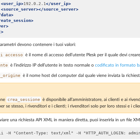
<user_ip>
192.0.2.1
</user_ip>
<source_server></source_server>
/data>
reate_session>
ver>
t>
parametri devono contenere i tuoi valori:
di
accesso
è il nome di accesso dell’utente Plesk per il quale devi creare
ente
è l’indirizzo IP dell’utente in testo normale o
codificato in formato 
r_origine
è il nome host del computer dal quale viene inviata la richies
crea_sessione
one
è disponibile all’amministratore, ai clienti e ai rive
r se stesso, i rivenditori e i clienti; i rivenditori solo per loro stessi e i clie
viare una richiesta API XML in maniera diretta, puoi inserirla in un file XM