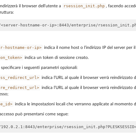
rsession_init.php
indirizzerà il browser dell’utente a
, facendo accede
ruttura:
er-hostname-or-ip>
indica il nome host o l’indirizzo IP del server per 
ion_token>
indica un token di sessione creato.
 specificare i seguenti parametri opzionali:
ess_redirect_url>
indica l’URL al quale il browser verrà reindirizzato
ure_redirect_url>
indica l’URL al quale il browser verrà reindirizzato
esso;
le_id>
indica le impostazioni locali che verranno applicate al momento 
’accesso può presentarsi come segue: