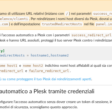
/
success_r
iamo di utilizzare URL relativi (iniziano con
) nei parametri
elenco/clienti
. Per reindirizzare i nomi host diversi da Plesk, dovrai 
.com
trustedRedirectHosts
panel.in
) e dell’impostazione
nel file
success_redirect_url
i l’accesso automatico a Plesk con i parametri
lesk e hanno URL assoluti, proteggi il tuo server Plesk contro i reindirizzam
ty]
RedirectHosts
=
hostname1,hostname2
ome
host1
nome
host2
e
indichino nomi host affidabili ai quali sia c
redirect_url
failure_redirect_url
e
.
iù su come proteggere il tuo Plesk dai reindirizzamenti aperti
.
automatico a Plesk tramite credenziali
figurare l’accesso automatico senza dover creare un token di sessione,
 motivi di sicurezza, sconsigliamo questo approccio.