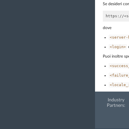
Se desideri co
dove
<server-
<login>
Puoi inoltre sp
<success
<failure
<locale_
Industry
Partners: