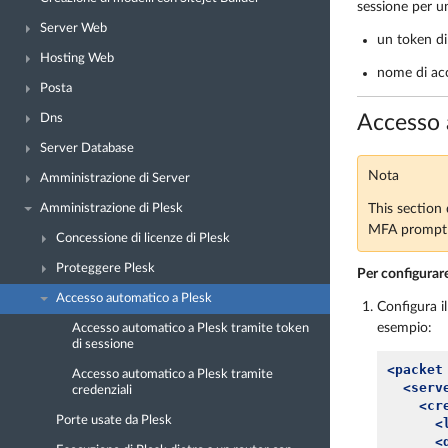
sessione per u
Server Web
un token di 
Hosting Web
nome di acc
Posta
Accesso 
Dns
Server Database
Nota
Amministrazione di Server
This section 
Amministrazione di Plesk
MFA prompt f
Concessione di licenze di Plesk
Proteggere Plesk
Per configurare
Accesso automatico a Plesk
Configura il
esempio:
Accesso automatico a Plesk tramite token
di sessione
<packet
Accesso automatico a Plesk tramite
<serv
credenziali
<cr
Porte usate da Plesk
<
<