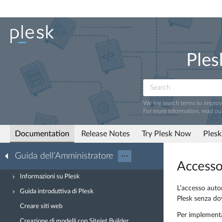
Ples
We log search terms to impro
For more information, read ou
Documentation
Release Notes
Try Plesk Now
Plesk
Guida dell’Amministratore
···
Accesso
Informazioni su Plesk
L’accesso autom
Guida introduttiva di Plesk
Plesk senza do
Creare siti web
Per implementa
Creazione di modelli con Sitejet Builder