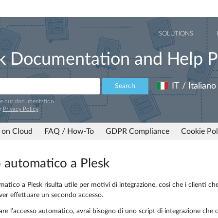
SOLUTIONS
k Documentation and Help P
IT / Italiano
Search
ve our documentation.
r
Privacy Policy
.
 on Cloud
FAQ / How-To
GDPR Compliance
Cookie Pol
 automatico a Plesk
atico a Plesk risulta utile per motivi di integrazione, così che i clienti 
ver effettuare un secondo accesso.
re l’accesso automatico, avrai bisogno di uno script di integrazione che