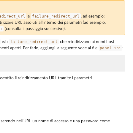
edirect_url
failure_redirect_url
e
, ad esempio:
utilizzare URL assoluti all’interno dei parametri (ad esempio,
i
(consulta il passaggio successivo).
failure_redirect_url
e/o
che reindirizzano ai nomi host
panel.ini
enti aperti. Per farlo, aggiungi la seguente voce al file
:
onsentito il reindirizzamento URL tramite i parametri
 inserendo nell’URL un nome di accesso e una password come