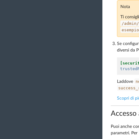
Nota
Ti consigl
/admin/
esempio
Se configur
diversi da P
[securi
trusted
n
Laddove
success_
Scopri di p
Accesso 
Puoi anche con
parametri. Per