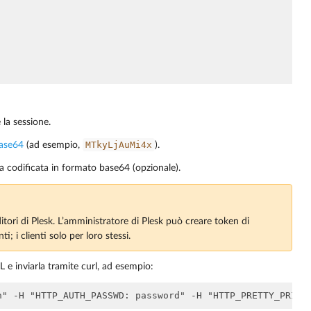
 la sessione.
MTkyLjAuMi4x
base64
(ad esempio,
).
ta codificata in formato base64 (opzionale).
nditori di Plesk. L’amministratore di Plesk può creare token di
nti; i clienti solo per loro stessi.
L e inviarla tramite curl, ad esempio: