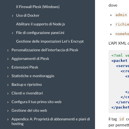
dove
Il Firewall Plesk (Windows)
admin
Uso di Docker
richi
Abilitare il supporto di Node.js
File di configurazione panel.ini
nomeh
Gestione delle impostazioni Let’s Encrypt
L’API XML d
Personalizzazione dell’interfaccia di Plesk
<?xml v
Aggiornamenti di Plesk
<packet
<serv
Estensioni Plesk
<cr
<
Statistiche e monitoraggio
Backup e ripristino
<
Clienti e rivenditori
</c
</ser
Configura il tuo primo sito web
</packe
Gestione del sito web
id
il tag
co
Appendice A: Proprietà di abbonamenti e piani di
hosting
per permett