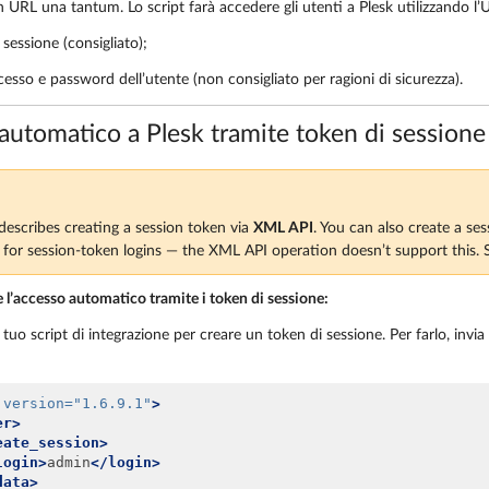
n URL una tantum. Lo script farà accedere gli utenti a Plesk utilizzando 
sessione (consigliato);
esso e password dell’utente (non consigliato per ragioni di sicurezza).
automatico a Plesk tramite token di sessione
describes creating a session token via
XML API
. You can also create a se
or session-token logins — the XML API operation doesn’t support this.
 l’accesso automatico tramite i token di sessione:
 tuo script di integrazione per creare un token di sessione. Per farlo, inv
version=
"1.6.9.1"
>
er>
eate_session>
login>
admin
</login>
data>