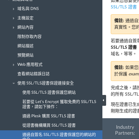
如果您想要使用
SSL/TLS 證書
域名與 DNS
主機設定
備註:
通過自
真實性。您
網站內容
限制存取內容
若要通過自簽
網站描述
SSL/TLS 證書
域名，等等。
預覽網站
Web 應用程式
備註:
如果您想
查看網站錯誤日誌
於保護
exam
使用 SSL/TLS證書保證連接安全
完成之後，請
使用 SSL/TLS 證書保護您網站
的所有 SSL/T
若要從 Let’s Encrypt 獲取免費的 SSL/TLS
現在證書已生
證書，請如下操作：
剛剛生成的證
通過 Plesk 購買 SSL/TLS 證書
從證書機構購買 SSL/TLS 證書
Industry
Partners:
通過自簽名 SSL/TLS 證書保護您的網站的