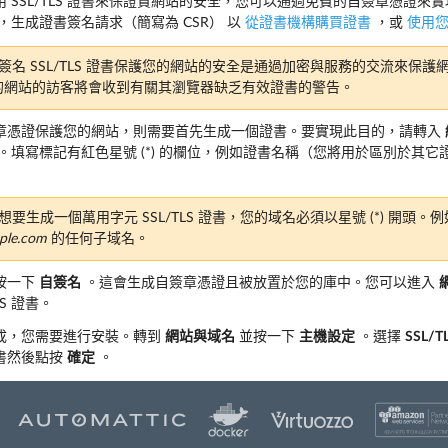
 SSL/TLS 證書來保證貴網站的安全，您可以通過免費的自簽章憑證來
，生成證書簽名請求（簡寫為 CSR） 以
從證書機構購買證書
，或
使用
簽名 SSL/TLS 證書保護您的網站的安全是通過加密與服務的交流來保
的網站的訪客將會收到有關其瀏覽器缺乏有效證書的警告。
章憑證保護您的網站，則需要首先生成一個證書。要實現此目的，請轉入
。填寫標記有紅色星號 (*) 的欄位，例如證書名稱（您將用於區別於其
要生成一個萬用字元 SSL/TLS 證書，您的域名必須以星號 (*) 開頭。
ple.com
的任何子域名。
按一下
自簽名
。這會生成自簽章憑證且被放置於您的庫中。您可以進入
LS 證書。
成，您需要進行安裝。轉到
網站與域名
並按一下
主機設定
。選擇
SSL/T
書然後點按
確定
。