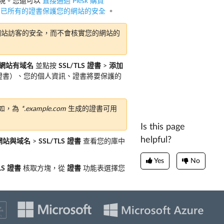
實現。您還可以
直接通過 Plesk 購買
您已所有的證書保護您的網站的安全
。
護網站訪客的安全，而不會核實您的網站的
網站有域名
並點按
SSL/TLS
證書
>
添加
它證書）、您的個人資訊、證書將要保護的
例如，為
*.example.com
生成的證書可用
Is this page
helpful?
網站與域名
>
SSL/TLS
證書
查看您的庫中
Yes
No
LS
證書
核取方塊，從
證書
功能表選擇您