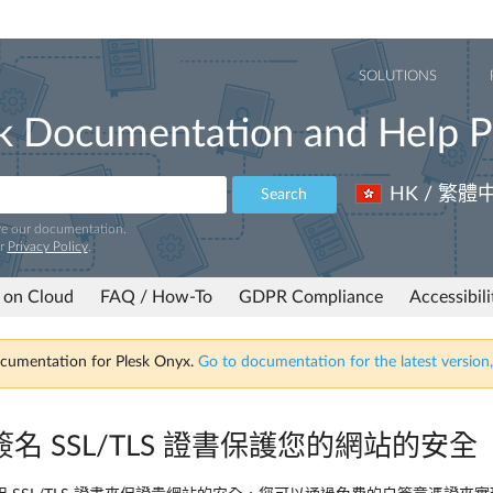
SOLUTIONS
k Documentation and Help P
HK / 繁體
Search
ve our documentation.
ur
Privacy Policy
.
 on Cloud
FAQ / How-To
GDPR Compliance
Accessibil
ocumentation for Plesk Onyx.
Go to documentation for the latest version,
名 SSL/TLS 證書保護您的網站的安全