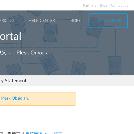
Partners
Blog
Contact us
PRICING
HELP CENTER
MORE
TRY FOR FREE
ortal
中文
Plesk Onyx
ity Statement
 Plesk Obsidian.