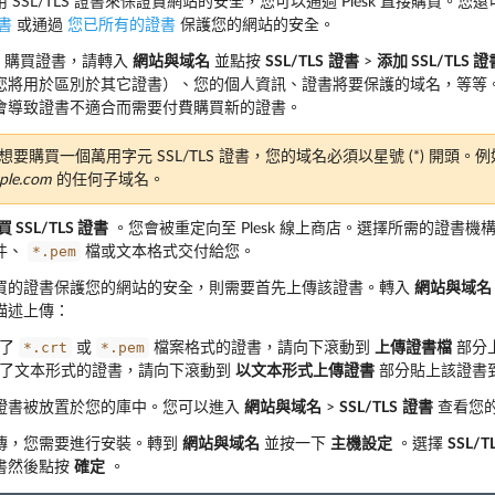
 SSL/TLS 證書來保證貴網站的安全，您可以通過 Plesk 直接購買。您
證書
或通過
您已所有的證書
保護您的網站的安全。
sk 購買證書，請轉入
網站與域名
並點按
SSL/TLS
證書
>
添加 SSL/TLS 證
您將用於區別於其它證書）、您的個人資訊、證書將要保護的域名，等等
會導致證書不適合而需要付費購買新的證書。
要購買一個萬用字元 SSL/TLS 證書，您的域名必須以星號 (*) 開頭。
ple.com
的任何子域名。
買 SSL/TLS 證書
。您會被重定向至 Plesk 線上商店。選擇所需的證書
*.pem
件、
檔或文本格式交付給您。
買的證書保護您的網站的安全，則需要首先上傳該證書。轉入
網站與域名
描述上傳：
*.crt
*.pem
到了
或
檔案格式的證書，請向下滾動到
上傳證書檔
部分
了文本形式的證書，請向下滾動到
以文本形式上傳證書
部分貼上該證書
證書被放置於您的庫中。您可以進入
網站與域名
>
SSL/TLS
證書
查看您的庫
傳，您需要進行安裝。轉到
網站與域名
並按一下
主機設定
。選擇
SSL/T
書然後點按
確定
。