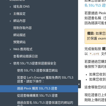
如果您想要使用
名 SSL/TLS 
域名與 DNS
若要通過 Ple
主機設定
如證書名稱（
網站內容
因為錯誤可能
限制存取內容
備註:
如果您想
網站描述
於保護
exam
預覽網站
完成後點按
購
Web 應用程式
*.crt
以
文
查看網站錯誤日誌
若要通過您購
使用 SSL/TLS證書保證連接安全
後按照下面的
使用 SSL/TLS 證書保護您網站
如果您收
若要從 Let’s Encrypt 獲取免費的 SSL/TLS
如果您收到
證書，請如下操作：
這會導致您的
通過 Plesk 購買 SSL/TLS 證書
現在證書已上
從證書機構購買 SSL/TLS 證書
剛剛上傳的證
通過自簽名 SSL/TLS 證書保護您的網站的