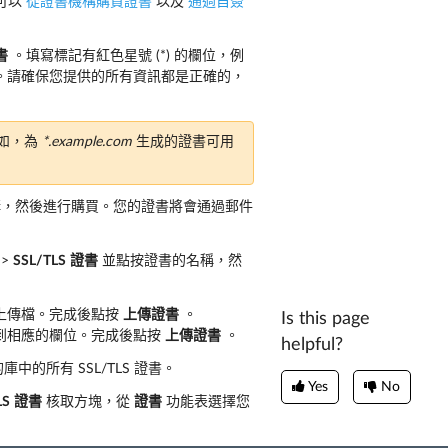
還可以
從證書機構購買證書
以及
通過自簽
書
。填寫標記有紅色星號 (*) 的欄位，例
。請確保您提供的所有資訊都是正確的，
例如，為
*.example.com
生成的證書可用
機構，然後進行購買。您的證書將會通過郵件
>
SSL/TLS
證書
並點按證書的名稱，然
上傳檔。完成後點按
上傳證書
。
Is this page
到相應的欄位。完成後點按
上傳證書
。
helpful?
中的所有 SSL/TLS 證書。
Yes
No
LS
證書
核取方塊，從
證書
功能表選擇您