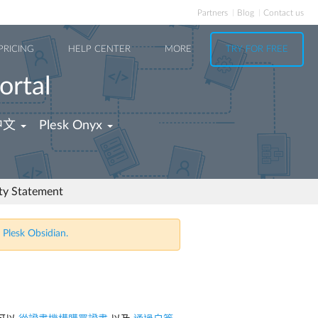
Partners
Blog
Contact us
PRICING
HELP CENTER
MORE
TRY FOR FREE
ortal
中文
Plesk Onyx
ity Statement
 Plesk Obsidian.