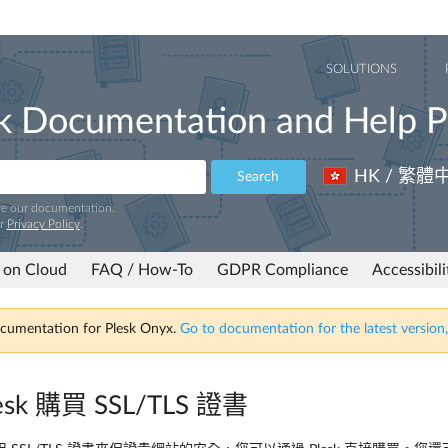
SOLUTIONS
k Documentation and Help P
HK / 繁體
Search
ve our documentation.
ur
Privacy Policy
.
 on Cloud
FAQ / How-To
GDPR Compliance
Accessibil
ocumentation for Plesk Onyx.
Go to documentation for the latest version,
esk 購買 SSL/TLS 證書