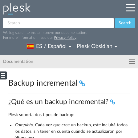
Search
We log search terms to improve our documentation.
For more information, read our
Privacy Policy
.
ES / Español
Plesk Obsidian
Documentation
Backup incremental
¿Qué es un backup incremental?
Plesk soporta dos tipos de backup:
Completo
. Cada vez que cree un backup, este incluirá todos
los datos, sin tener en cuenta cuándo se actualizaron por
última vez.