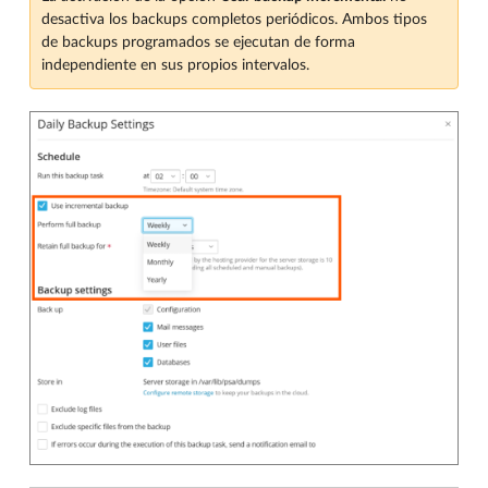
desactiva los backups completos periódicos. Ambos tipos
de backups programados se ejecutan de forma
independiente en sus propios intervalos.